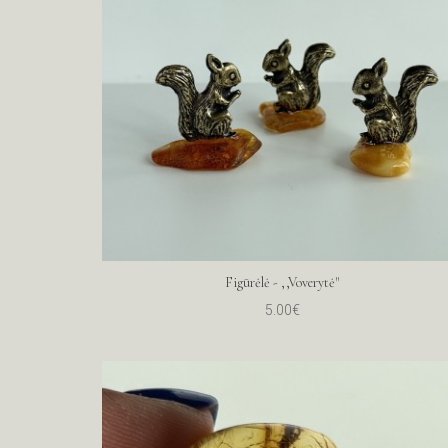
Figūrėlė - ,,Voverytė"
5.00€