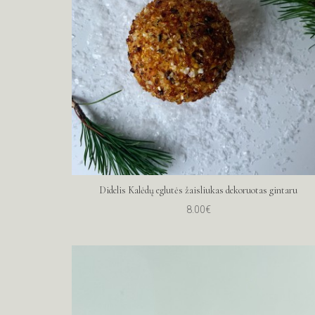
Didelis Kalėdų eglutės žaisliukas dekoruotas gintaru
8.00€