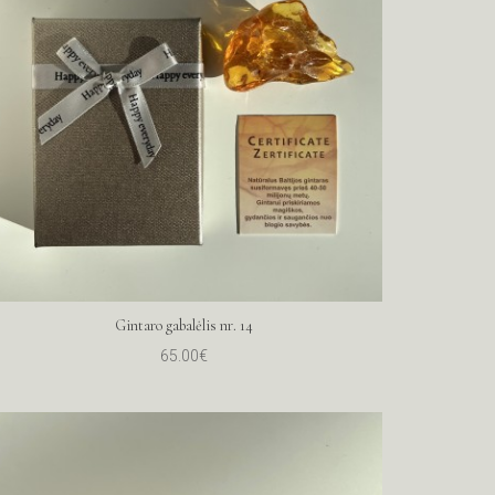
Gintaro gabalėlis nr. 14
65.00€