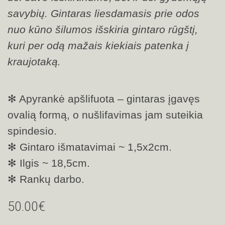
savybių. Gintaras liesdamasis prie odos
nuo kūno šilumos išskiria gintaro rūgštį,
kuri per odą mažais kiekiais patenka į
kraujotaką.
✻
Apyrankė apšlifuota – gintaras įgavęs
ovalią formą, o nušlifavimas jam suteikia
spindesio.
✻
Gintaro išmatavimai ~ 1,5x2cm.
✻
Ilgis ~ 18,5cm.
✻
Rankų darbo.
50.00€