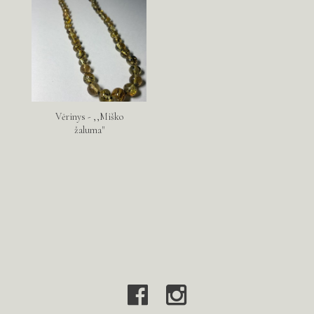
Vėrinys - ,,Miško
žaluma"