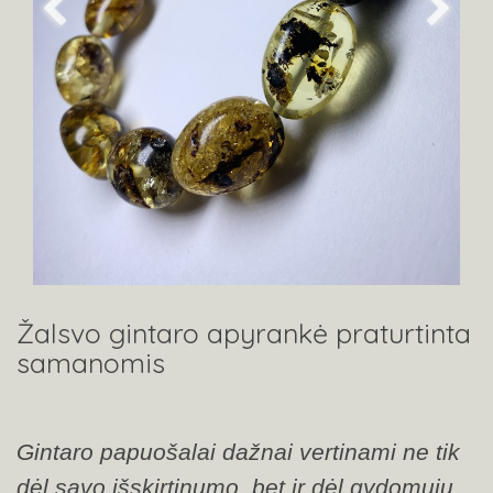
Žalsvo gintaro apyrankė praturtinta
samanomis
Gintaro papuošalai dažnai vertinami ne tik
dėl savo išskirtinumo, bet ir dėl gydomųjų