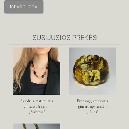
SUSIJUSIOS PREKĖS
Skaidrus, natūralaus
Prabangi, stambaus
gintaro vėrinys -
gintaro apyrankė -
,,Vakaras"
,,Nida"